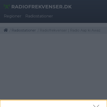
RADIOFREKVENSER.DK
Regioner
Radiostationer
Radiostationer
Radiofrekvenser | Radio Aap ki Awaz